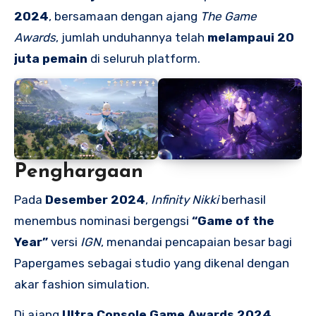
2024
, bersamaan dengan ajang
The Game
Awards
, jumlah unduhannya telah
melampaui 20
juta pemain
di seluruh platform.
Penghargaan
Pada
Desember 2024
,
Infinity Nikki
berhasil
menembus nominasi bergengsi
“Game of the
Year”
versi
IGN
, menandai pencapaian besar bagi
Papergames sebagai studio yang dikenal dengan
akar fashion simulation.
Di ajang
Ultra Console Game Awards 2024
,