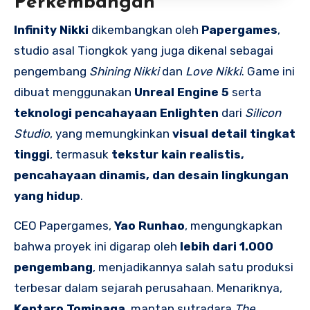
Perkembangan
Infinity Nikki
dikembangkan oleh
Papergames
,
studio asal Tiongkok yang juga dikenal sebagai
pengembang
Shining Nikki
dan
Love Nikki
. Game ini
dibuat menggunakan
Unreal Engine 5
serta
teknologi pencahayaan Enlighten
dari
Silicon
Studio
, yang memungkinkan
visual detail tingkat
tinggi
, termasuk
tekstur kain realistis,
pencahayaan dinamis, dan desain lingkungan
yang hidup
.
CEO Papergames,
Yao Runhao
, mengungkapkan
bahwa proyek ini digarap oleh
lebih dari 1.000
pengembang
, menjadikannya salah satu produksi
terbesar dalam sejarah perusahaan. Menariknya,
Kentaro Tominaga
, mantan sutradara
The