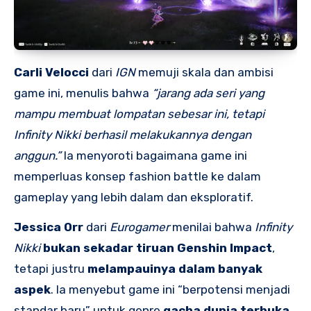
Carli Velocci
dari
IGN
memuji skala dan ambisi
game ini, menulis bahwa
“jarang ada seri yang
mampu membuat lompatan sebesar ini, tetapi
Infinity Nikki berhasil melakukannya dengan
anggun.”
Ia menyoroti bagaimana game ini
memperluas konsep fashion battle ke dalam
gameplay yang lebih dalam dan eksploratif.
Jessica Orr
dari
Eurogamer
menilai bahwa
Infinity
Nikki
bukan sekadar tiruan Genshin Impact
,
tetapi justru
melampauinya dalam banyak
aspek
. Ia menyebut game ini “berpotensi menjadi
standar baru” untuk genre
gacha dunia terbuka
,