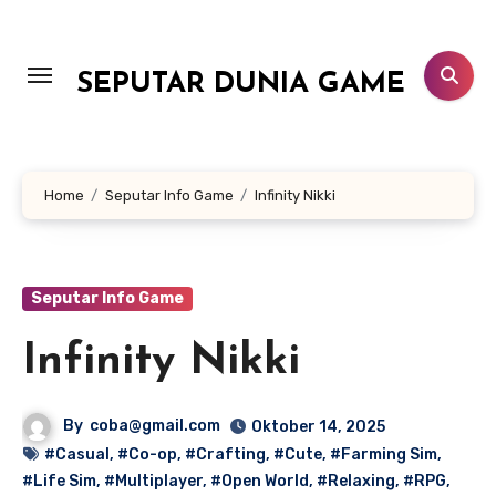
Lewati
ke
konten
SEPUTAR DUNIA GAME
Home
Seputar Info Game
Infinity Nikki
Seputar Info Game
Infinity Nikki
By
coba@gmail.com
Oktober 14, 2025
#Casual
,
#Co-op
,
#Crafting
,
#Cute
,
#Farming Sim
,
#Life Sim
,
#Multiplayer
,
#Open World
,
#Relaxing
,
#RPG
,