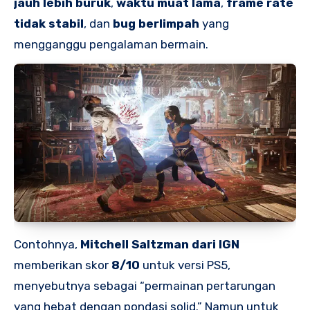
jauh lebih buruk
,
waktu muat lama
,
frame rate
tidak stabil
, dan
bug berlimpah
yang
mengganggu pengalaman bermain.
Contohnya,
Mitchell Saltzman dari IGN
memberikan skor
8/10
untuk versi PS5,
menyebutnya sebagai “permainan pertarungan
yang hebat dengan pondasi solid.” Namun untuk