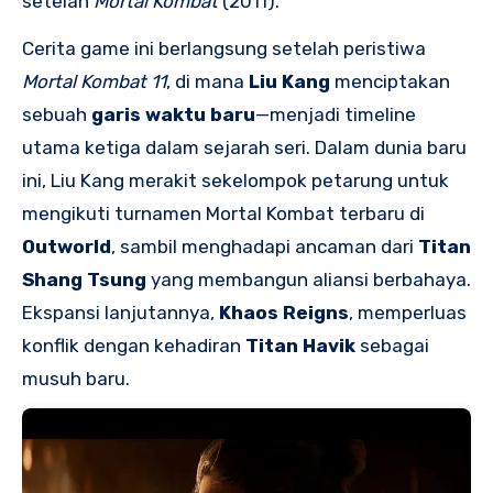
setelah
Mortal Kombat
(2011).
Cerita game ini berlangsung setelah peristiwa
Mortal Kombat 11
, di mana
Liu Kang
menciptakan
sebuah
garis waktu baru
—menjadi timeline
utama ketiga dalam sejarah seri. Dalam dunia baru
ini, Liu Kang merakit sekelompok petarung untuk
mengikuti turnamen Mortal Kombat terbaru di
Outworld
, sambil menghadapi ancaman dari
Titan
Shang Tsung
yang membangun aliansi berbahaya.
Ekspansi lanjutannya,
Khaos Reigns
, memperluas
konflik dengan kehadiran
Titan Havik
sebagai
musuh baru.