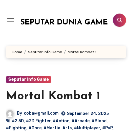
Lewati
ke
konten
SEPUTAR DUNIA GAME
Home
Seputar Info Game
Mortal Kombat 1
Seputar Info Game
Mortal Kombat 1
By
coba@gmail.com
September 24, 2025
#2.5D
,
#2D Fighter
,
#Action
,
#Arcade
,
#Blood
,
#Fighting
,
#Gore
,
#Martial Arts
,
#Multiplayer
,
#PvP
,