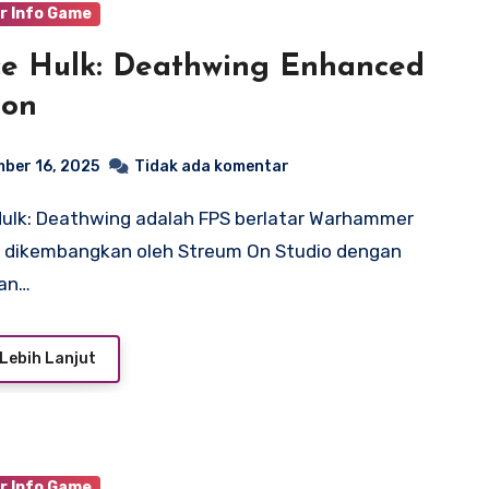
r Info Game
e Hulk: Deathwing Enhanced
ion
ber 16, 2025
Tidak ada komentar
 dikembangkan oleh Streum On Studio dengan
an…
Lebih Lanjut
r Info Game