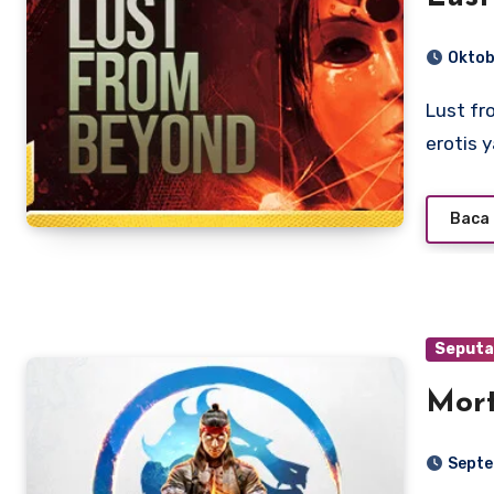
Oktob
Lust from Beyond adalah gim horor psikologis bertema
erotis 
Baca 
Seputa
Mort
Septe