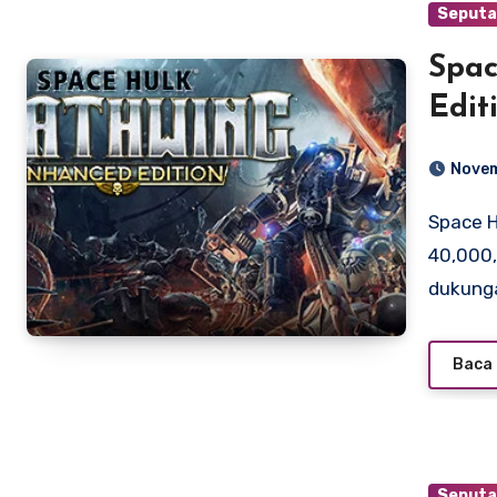
Seputa
Spac
Edit
Novem
Space Hulk: Deathwing adalah FPS berlatar Warhammer
40,000,
dukung
Baca 
Seputa