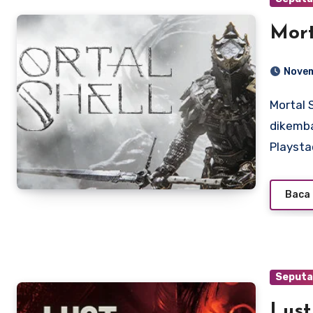
Mort
Novem
Mortal Shell adalah game action role-playing yang
dikemba
Playsta
Baca 
Seputa
Lust