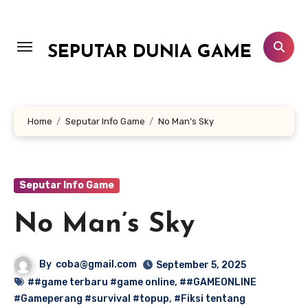
Lewati
ke
konten
SEPUTAR DUNIA GAME
Home
Seputar Info Game
No Man’s Sky
Seputar Info Game
No Man’s Sky
By
coba@gmail.com
September 5, 2025
##game terbaru #game online
,
##GAMEONLINE
#Gameperang #survival #topup
,
#Fiksi tentang