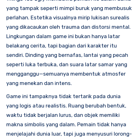
yang tampak seperti mimpi buruk yang membusuk
perlahan. Estetika visualnya mirip lukisan surealis
yang dikacaukan oleh trauma dan distorsi mental.
Lingkungan dalam game ini bukan hanya latar
belakang cerita, tapi bagian dari karakter itu
sendiri. Dinding yang bernafas, lantai yang pecah
seperti luka terbuka, dan suara latar samar yang
mengganggu—semuanya membentuk atmosfer
yang menekan dan intens.
Game ini tampaknya tidak tertarik pada dunia
yang logis atau realistis. Ruang berubah bentuk,
waktu tidak berjalan lurus, dan objek memiliki
makna simbolis yang dalam. Pemain tidak hanya
menjelajahi dunia luar, tapi juga menyusuri lorong-