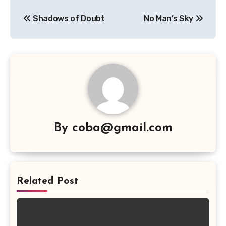
Navigasi
Shadows of Doubt
No Man’s Sky
pos
By
coba@gmail.com
Related Post