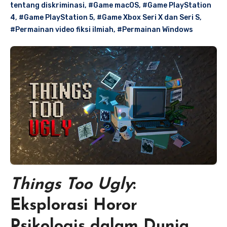
tentang diskriminasi
,
#Game macOS
,
#Game PlayStation
4
,
#Game PlayStation 5
,
#Game Xbox Seri X dan Seri S
,
#Permainan video fiksi ilmiah
,
#Permainan Windows
Things Too Ugly
:
Eksplorasi Horor
Psikologis dalam Dunia