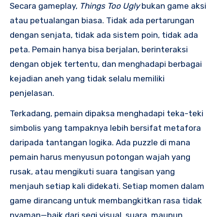
Secara gameplay,
Things Too Ugly
bukan game aksi
atau petualangan biasa. Tidak ada pertarungan
dengan senjata, tidak ada sistem poin, tidak ada
peta. Pemain hanya bisa berjalan, berinteraksi
dengan objek tertentu, dan menghadapi berbagai
kejadian aneh yang tidak selalu memiliki
penjelasan.
Terkadang, pemain dipaksa menghadapi teka-teki
simbolis yang tampaknya lebih bersifat metafora
daripada tantangan logika. Ada puzzle di mana
pemain harus menyusun potongan wajah yang
rusak, atau mengikuti suara tangisan yang
menjauh setiap kali didekati. Setiap momen dalam
game dirancang untuk membangkitkan rasa tidak
nyaman—baik dari segi visual, suara, maupun