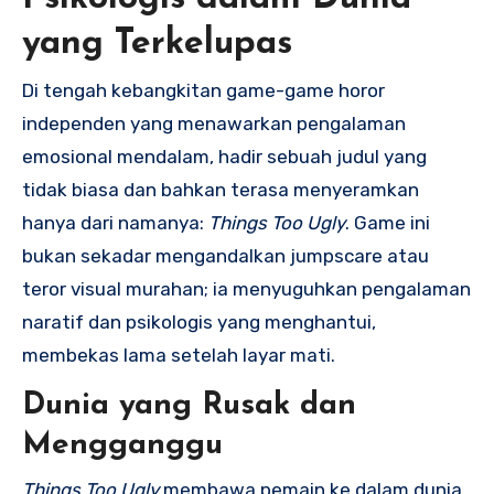
yang Terkelupas
Di tengah kebangkitan game-game horor
independen yang menawarkan pengalaman
emosional mendalam, hadir sebuah judul yang
tidak biasa dan bahkan terasa menyeramkan
hanya dari namanya:
Things Too Ugly
. Game ini
bukan sekadar mengandalkan jumpscare atau
teror visual murahan; ia menyuguhkan pengalaman
naratif dan psikologis yang menghantui,
membekas lama setelah layar mati.
Dunia yang Rusak dan
Mengganggu
Things Too Ugly
membawa pemain ke dalam dunia