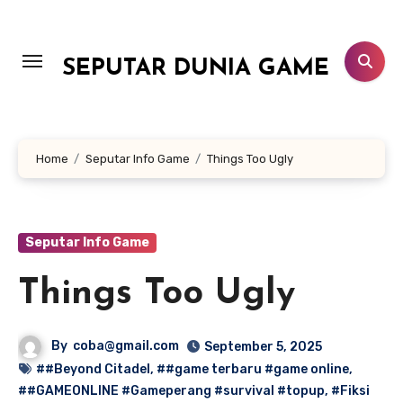
Lewati
ke
konten
SEPUTAR DUNIA GAME
Home
Seputar Info Game
Things Too Ugly
Seputar Info Game
Things Too Ugly
By
coba@gmail.com
September 5, 2025
##Beyond Citadel
,
##game terbaru #game online
,
##GAMEONLINE #Gameperang #survival #topup
,
#Fiksi