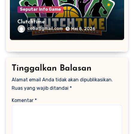
Seputar Info Game
Clutchtime
coba@gmail.com
Mei 8, 2026
Tinggalkan Balasan
Alamat email Anda tidak akan dipublikasikan.
Ruas yang wajib ditandai
*
Komentar
*