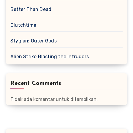
Better Than Dead
Clutchtime
Stygian: Outer Gods
Alien Strike:Blasting the Intruders
Recent Comments
Tidak ada komentar untuk ditampilkan.