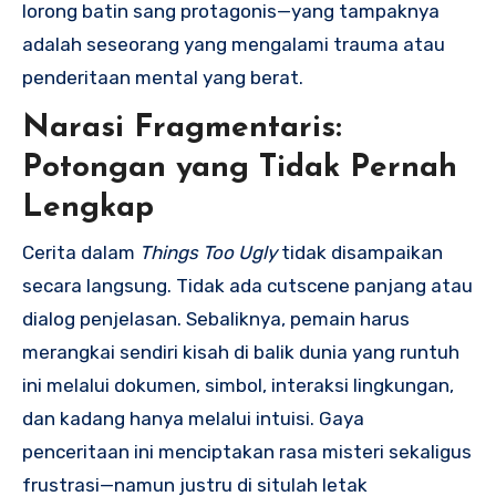
lorong batin sang protagonis—yang tampaknya
adalah seseorang yang mengalami trauma atau
penderitaan mental yang berat.
Narasi Fragmentaris:
Potongan yang Tidak Pernah
Lengkap
Cerita dalam
Things Too Ugly
tidak disampaikan
secara langsung. Tidak ada cutscene panjang atau
dialog penjelasan. Sebaliknya, pemain harus
merangkai sendiri kisah di balik dunia yang runtuh
ini melalui dokumen, simbol, interaksi lingkungan,
dan kadang hanya melalui intuisi. Gaya
penceritaan ini menciptakan rasa misteri sekaligus
frustrasi—namun justru di situlah letak