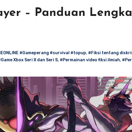
layer – Panduan Lengk
EONLINE #Gameperang #survival #topup
,
#Fiksi tentang diskr
#Game Xbox Seri X dan Seri S
,
#Permainan video fiksi ilmiah
,
#Pe