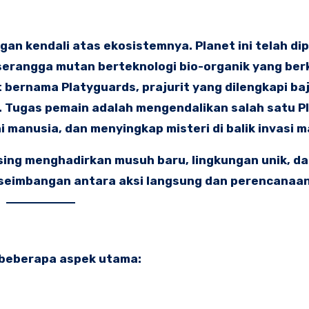
gan kendali atas ekosistemnya. Planet ini telah di
serangga mutan berteknologi bio-organik yang be
 bernama Platyguards, prajurit yang dilengkapi ba
. Tugas pemain adalah mengendalikan salah satu P
nusia, dan menyingkap misteri di balik invasi ma
sing menghadirkan musuh baru, lingkungan unik, d
seimbangan antara aksi langsung dan perencanaan
i beberapa aspek utama: