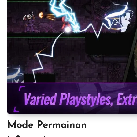
Mode Permainan