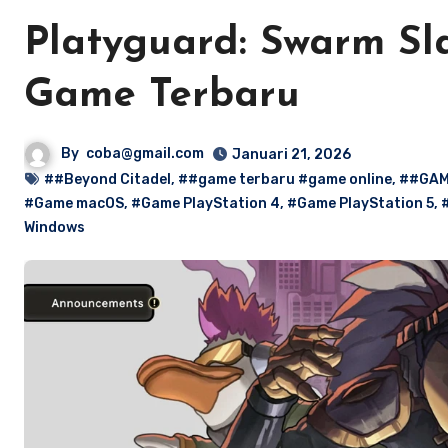
Platyguard: Swarm S
Game Terbaru
By
coba@gmail.com
Januari 21, 2026
##Beyond Citadel
,
##game terbaru #game online
,
##GAM
#Game macOS
,
#Game PlayStation 4
,
#Game PlayStation 5
,
Windows