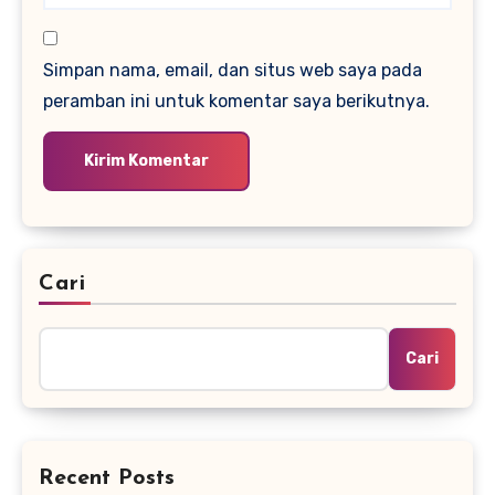
Simpan nama, email, dan situs web saya pada
peramban ini untuk komentar saya berikutnya.
Cari
Cari
Recent Posts