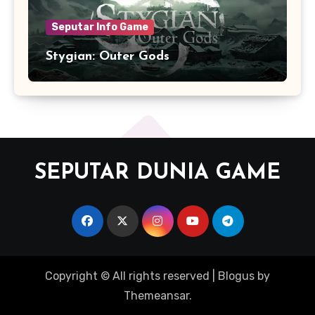
Seputar Info Game
Stygian: Outer Gods
SEPUTAR DUNIA GAME
Copyright © All rights reserved
|
Blogus
by
Themeansar
.