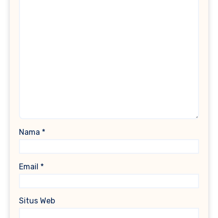
Nama
*
Email
*
Situs Web