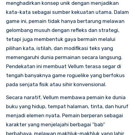
menghadirkan konsep unik dengan menjadikan
kata-kata sebagai sumber kekuatan utama. Dalam
game ini, pemain tidak hanya bertarung melawan
gelombang musuh dengan refleks dan strategi,
tetapi juga membentuk gaya bermain melalui
pilihan kata, istilah, dan modifikasi teks yang
memengaruhi dunia permainan secara langsung.
Pendekatan ini membuat Vellum terasa segar di
tengah banyaknya game roguelike yang berfokus
pada senjata fisik atau sihir konvensional.
Secara naratif, Vellum membawa pemain ke dunia
buku yang hidup, tempat halaman, tinta, dan huruf
menjadi elemen nyata. Pemain berperan sebagai
karakter yang menjelajahi berbagai “bab”
berbahaya, melawan makhluk-makhluk yang lahir