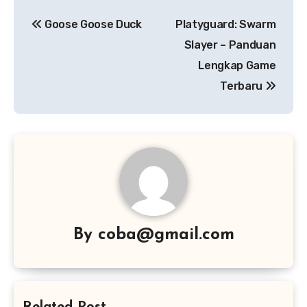
Navigasi
Goose Goose Duck
Platyguard: Swarm
pos
Slayer – Panduan
Lengkap Game
Terbaru
By
coba@gmail.com
Related Post