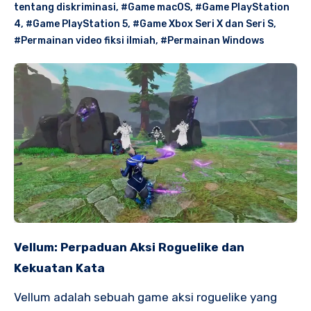
tentang diskriminasi
,
#Game macOS
,
#Game PlayStation
4
,
#Game PlayStation 5
,
#Game Xbox Seri X dan Seri S
,
#Permainan video fiksi ilmiah
,
#Permainan Windows
Vellum: Perpaduan Aksi Roguelike dan
Kekuatan Kata
Vellum adalah sebuah game aksi roguelike yang