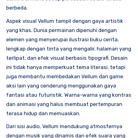
berbeda.
Aspek visual Vellum tampil dengan gaya artistik
yang khas. Dunia permainan dipenuhi dengan
elemen yang menyerupai ilustrasi buku cerita,
lengkap dengan tinta yang mengalir, halaman yang
terlipat, dan efek visual berbasis tipografi. Desain
ini tidak hanya memperkuat tema literasi, tetapi
juga membantu membedakan Vellum dari game
aksi lain yang cenderung menggunakan gaya
fantasi atau futuristik. Warna-warna yang kontras
dan animasi yang halus membuat pertempuran
terasa hidup dan memuaskan.
Dari sisi audio, Vellum mendukung atmosfernya
dengan musik yang dinamis dan efek suara yang