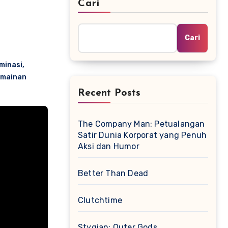
Cari
Cari
iminasi
,
rmainan
Recent Posts
The Company Man: Petualangan
Satir Dunia Korporat yang Penuh
Aksi dan Humor
Better Than Dead
Clutchtime
Stygian: Outer Gods