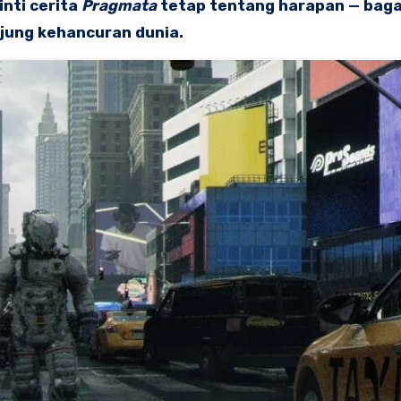
nti cerita
Pragmata
tetap tentang harapan — bag
ujung kehancuran dunia.