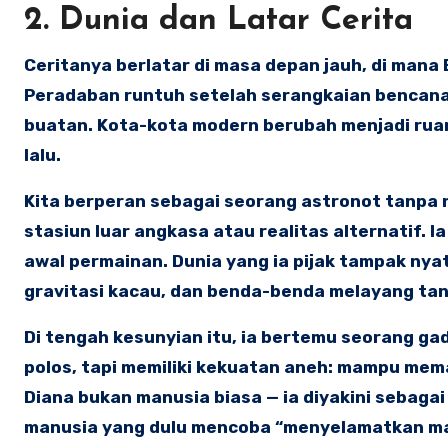
2. Dunia dan Latar Cerita
Ceritanya berlatar di masa depan jauh, di mana
Peradaban runtuh setelah serangkaian bencana 
buatan. Kota-kota modern berubah menjadi ruan
lalu.
Kita berperan sebagai seorang astronot tanpa 
stasiun luar angkasa atau realitas alternatif. I
awal permainan. Dunia yang ia pijak tampak nyat
gravitasi kacau, dan benda-benda melayang tan
Di tengah kesunyian itu, ia bertemu seorang ga
polos, tapi memiliki kekuatan aneh: mampu mema
Diana bukan manusia biasa — ia diyakini sebagai 
manusia yang dulu mencoba “menyelamatkan ma