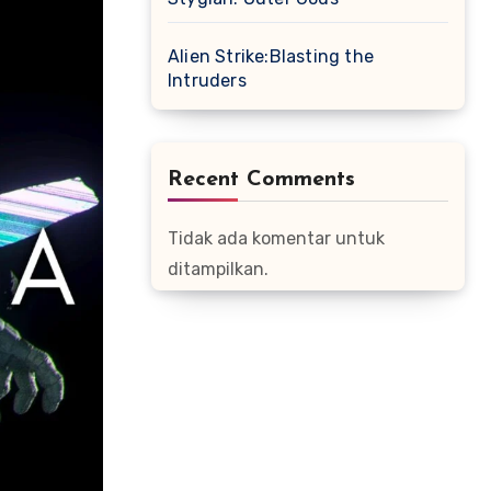
Alien Strike:Blasting the
Intruders
Recent Comments
Tidak ada komentar untuk
ditampilkan.