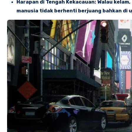
Harapan di Tengah Kekacauan: Walau kelam, i
manusia tidak berhenti berjuang bahkan di 