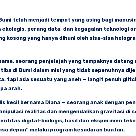
 Bumi telah menjadi tempat yang asing bagi manusia
ekologis, perang data, dan kegagalan teknologi or
g kosong yang hanya dihuni oleh sisa-sisa hologr
nama, seorang penjelajah yang tampaknya datang 
a tiba di Bumi dalam misi yang tidak sepenuhnya dije
a, tapi ada sesuatu yang aneh — langit penuh glitc
pa arah.
dis kecil bernama Diana — seorang anak dengan pe
nipulasi realitas dan mengendalikan gravitasi di s
entitas digital-biologis, hasil dari eksperimen tekn
sa depan” melalui program kesadaran buatan.