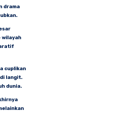
an drama
jubkan.
esar
e wilayah
aratif
a cuplikan
i langit.
uh dunia.
khirnya
melainkan