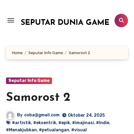
Lewati
ke
konten
SEPUTAR DUNIA GAME
Home
Seputar Info Game
Samorost 2
Seputar Info Game
Samorost 2
By
coba@gmail.com
Oktober 24, 2025
#artistik
,
#eksentrik
,
#epik
,
#imajinasi
,
#Indie
,
#Menakjubkan
,
#petualangan
,
#visual