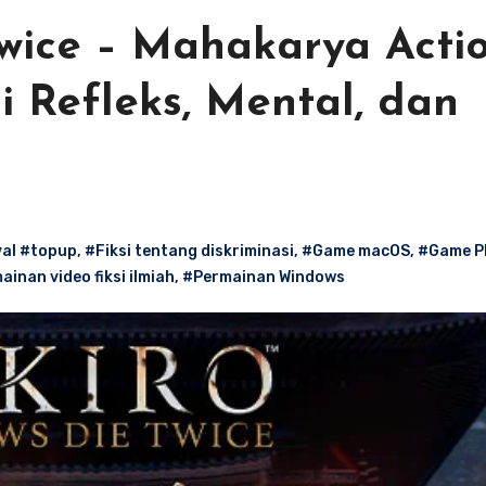
Twice – Mahakarya Acti
 Refleks, Mental, dan
al #topup
,
#Fiksi tentang diskriminasi
,
#Game macOS
,
#Game P
inan video fiksi ilmiah
,
#Permainan Windows