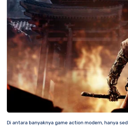
Di antara banyaknya game action modern, hanya sedikit judul yang benar-benar meninggalkan bekas mendalam bagi