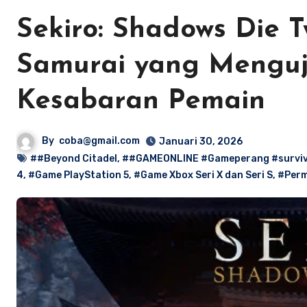
Sekiro: Shadows Die 
Samurai yang Menguji
Kesabaran Pemain
By
coba@gmail.com
Januari 30, 2026
##Beyond Citadel
,
##GAMEONLINE #Gameperang #surviv
4
,
#Game PlayStation 5
,
#Game Xbox Seri X dan Seri S
,
#Perma