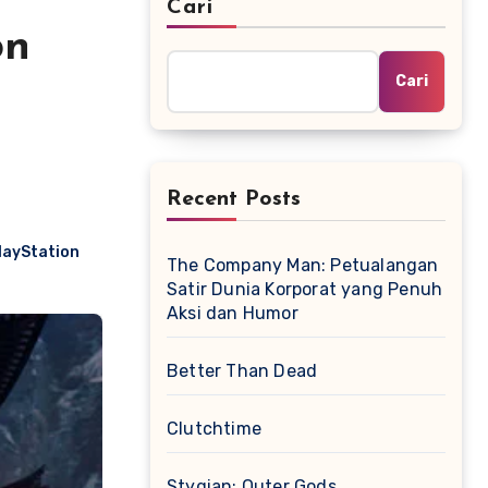
Cari
on
Cari
Recent Posts
layStation
The Company Man: Petualangan
Satir Dunia Korporat yang Penuh
Aksi dan Humor
Better Than Dead
Clutchtime
Stygian: Outer Gods