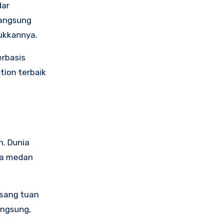
dar
 langsung
ukkannya.
erbasis
tion terbaik
n. Dunia
rta medan
 sang tuan
angsung,