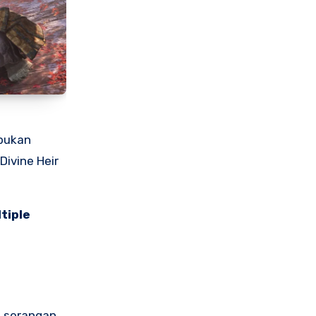
 bukan
Divine Heir
tiple
n serangan