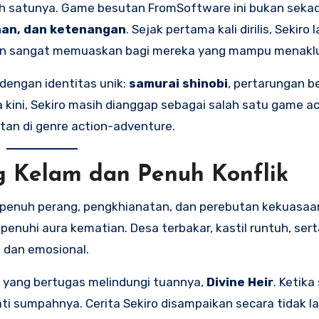
h satunya. Game besutan FromSoftware ini bukan seka
nan, dan ketenangan
. Sejak pertama kali dirilis, Sekiro
mun sangat memuaskan bagi mereka yang mampu menakl
 dengan identitas unik:
samurai shinobi
, pertarungan b
a kini, Sekiro masih dianggap sebagai salah satu game ac
itan di genre action-adventure.
 Kelam dan Penuh Konflik
 penuh perang, pengkhianatan, dan perebutan kekuasaa
penuhi aura kematian. Desa terbakar, kastil runtuh, se
 dan emosional.
ia yang bertugas melindungi tuannya,
Divine Heir
. Ketika
ati sumpahnya. Cerita Sekiro disampaikan secara tidak l