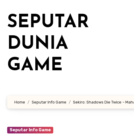
Lewati
ke
SEPUTAR
konten
DUNIA
GAME
Home
Seputar Info Game
Sekiro: Shadows Die Twice – Mah
Seputar Info Game