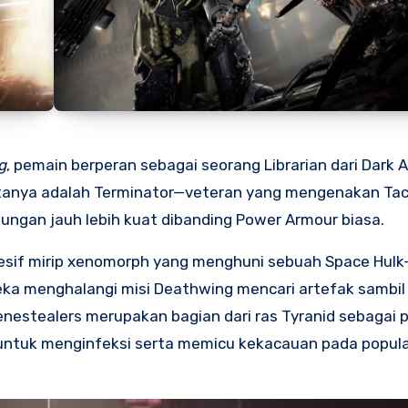
g
, pemain berperan sebagai seorang Librarian dari Dark 
tanya adalah Terminator—veteran yang mengenakan Tac
ngan jauh lebih kuat dibanding Power Armour biasa.
resif mirip xenomorph yang menghuni sebuah Space Hulk
reka menghalangi misi Deathwing mencari artefak sambi
nestealers merupakan bagian dari ras Tyranid sebagai 
untuk menginfeksi serta memicu kekacauan pada popul