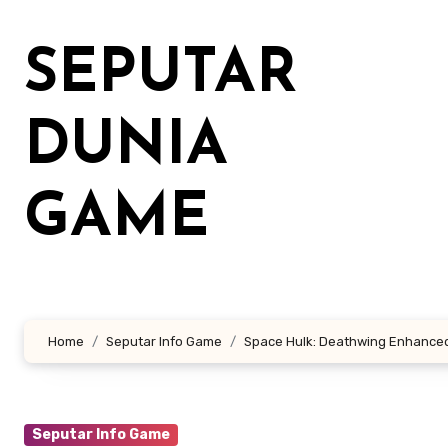
Lewati
ke
SEPUTAR
konten
DUNIA
GAME
Home
Seputar Info Game
Space Hulk: Deathwing Enhanced
Seputar Info Game