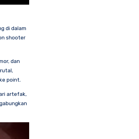
ng di dalam
on shooter
mor, dan
utal,
ke point.
ri artefak,
ggabungkan