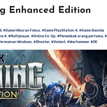
g Enhanced Edition
S
,
#Game Hiburan Fokus
,
#Game PlayStation 4
,
#Game Sianida
ne 4
,
#Multiplayer
,
#Online Co-Op
,
#Penembak orang pertama
,
#
ermainan Windows
,
#Shooter
,
#Violent
,
#Warhammer 40K