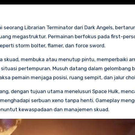
eorang Librarian Terminator dari Dark Angels, bertaru
uang megastruktur. Permainan berfokus pada first-pers
perti storm bolter, flamer, dan force sword.
a skuad, membuka atau menutup pintu, memperbaiki ar
situasi pertempuran. Musuh datang dalam gelombang br
sa pemain menjaga posisi, ruang sempit, dan jalur cho
bang, dengan tujuan utama menelusuri Space Hulk, menca
ri menghadapi serbuan xeno tanpa henti. Gameplay men
 menuntut kewaspadaan dan manajemen skuad.