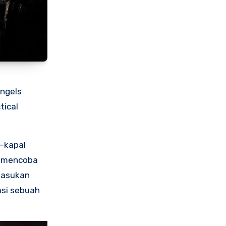
Angels
tical
—kapal
l mencoba
pasukan
asi sebuah