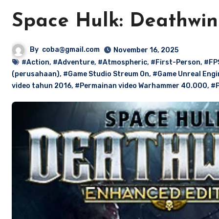
Space Hulk: Deathwin
By
coba@gmail.com
November 16, 2025
#Action
,
#Adventure
,
#Atmospheric
,
#First-Person
,
#FP
(perusahaan)
,
#Game Studio Streum On
,
#Game Unreal Engi
video tahun 2016
,
#Permainan video Warhammer 40.000
,
#P