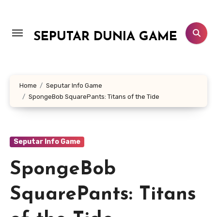
Lewati
ke
konten
SEPUTAR DUNIA GAME
Home
Seputar Info Game
SpongeBob SquarePants: Titans of the Tide
Seputar Info Game
SpongeBob
SquarePants: Titans