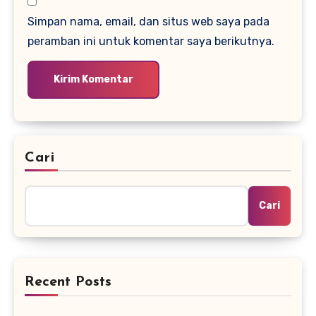
Simpan nama, email, dan situs web saya pada
peramban ini untuk komentar saya berikutnya.
Cari
Cari
Recent Posts