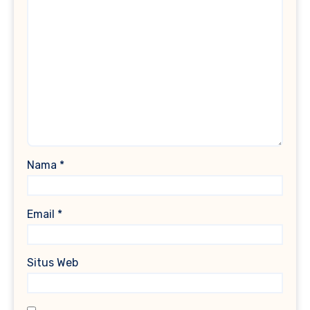
Nama
*
Email
*
Situs Web