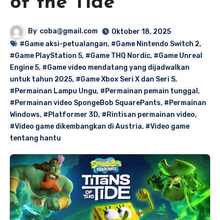
of the Tide
By
coba@gmail.com
Oktober 18, 2025
#Game aksi-petualangan
,
#Game Nintendo Switch 2
,
#Game PlayStation 5
,
#Game THQ Nordic
,
#Game Unreal
Engine 5
,
#Game video mendatang yang dijadwalkan
untuk tahun 2025
,
#Game Xbox Seri X dan Seri S
,
#Permainan Lampu Ungu
,
#Permainan pemain tunggal
,
#Permainan video SpongeBob SquarePants
,
#Permainan
Windows
,
#Platformer 3D
,
#Rintisan permainan video
,
#Video game dikembangkan di Austria
,
#Video game
tentang hantu