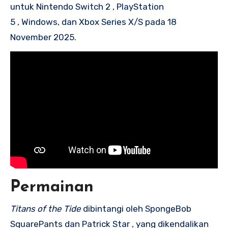
untuk Nintendo Switch 2 , PlayStation
5 , Windows, dan Xbox Series X/S pada 18
November 2025.
Permainan
Titans of the Tide
dibintangi oleh SpongeBob
SquarePants dan Patrick Star , yang dikendalikan