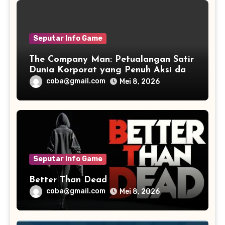
Seputar Info Game
The Company Man: Petualangan Satir
Dunia Korporat yang Penuh Aksi dan
Humor
coba@gmail.com
Mei 8, 2026
Seputar Info Game
Better Than Dead
coba@gmail.com
Mei 8, 2026