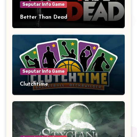
Seputar Info Game
Better Than Dead
Seputar Info Game
Clutchtime