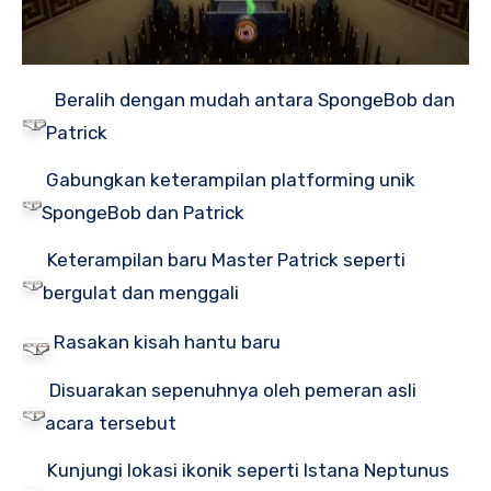
Beralih dengan mudah antara SpongeBob dan
Patrick
Gabungkan keterampilan platforming unik
SpongeBob dan Patrick
Keterampilan baru Master Patrick seperti
bergulat dan menggali
Rasakan kisah hantu baru
Disuarakan sepenuhnya oleh pemeran asli
acara tersebut
Kunjungi lokasi ikonik seperti Istana Neptunus