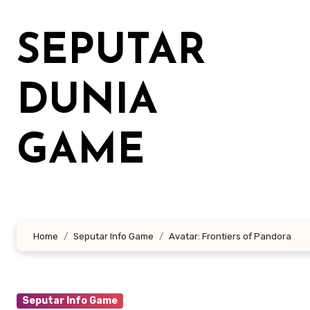
Lewati
ke
SEPUTAR
konten
DUNIA
GAME
Home
Seputar Info Game
Avatar: Frontiers of Pandora
Seputar Info Game