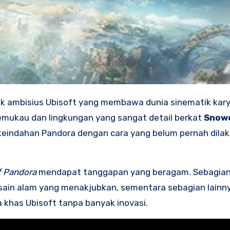
ek ambisius Ubisoft yang membawa dunia sinematik ka
emukau dan lingkungan yang sangat detail berkat
Snow
 keindahan Pandora dengan cara yang belum pernah dila
f Pandora
mendapat tanggapan yang beragam. Sebagia
esain alam yang menakjubkan, sementara sebagian lainny
a khas Ubisoft tanpa banyak inovasi.