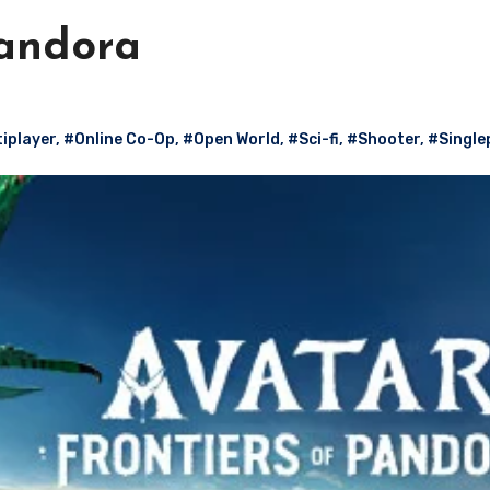
Pandora
iplayer
,
#Online Co-Op
,
#Open World
,
#Sci-fi
,
#Shooter
,
#Single