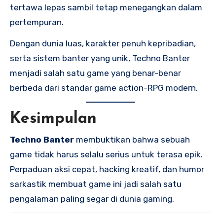
tertawa lepas sambil tetap menegangkan dalam
pertempuran.
Dengan dunia luas, karakter penuh kepribadian,
serta sistem banter yang unik, Techno Banter
menjadi salah satu game yang benar-benar
berbeda dari standar game action-RPG modern.
Kesimpulan
Techno Banter
membuktikan bahwa sebuah
game tidak harus selalu serius untuk terasa epik.
Perpaduan aksi cepat, hacking kreatif, dan humor
sarkastik membuat game ini jadi salah satu
pengalaman paling segar di dunia gaming.