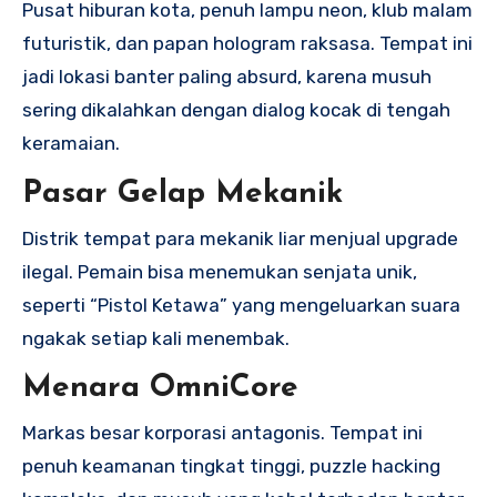
Pusat hiburan kota, penuh lampu neon, klub malam
futuristik, dan papan hologram raksasa. Tempat ini
jadi lokasi banter paling absurd, karena musuh
sering dikalahkan dengan dialog kocak di tengah
keramaian.
Pasar Gelap Mekanik
Distrik tempat para mekanik liar menjual upgrade
ilegal. Pemain bisa menemukan senjata unik,
seperti “Pistol Ketawa” yang mengeluarkan suara
ngakak setiap kali menembak.
Menara OmniCore
Markas besar korporasi antagonis. Tempat ini
penuh keamanan tingkat tinggi, puzzle hacking