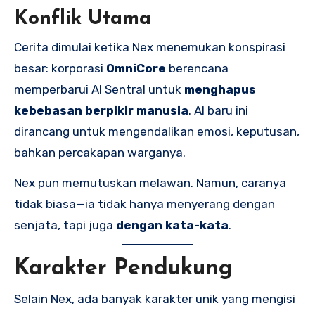
Konflik Utama
Cerita dimulai ketika Nex menemukan konspirasi
besar: korporasi
OmniCore
berencana
memperbarui AI Sentral untuk
menghapus
kebebasan berpikir manusia
. AI baru ini
dirancang untuk mengendalikan emosi, keputusan,
bahkan percakapan warganya.
Nex pun memutuskan melawan. Namun, caranya
tidak biasa—ia tidak hanya menyerang dengan
senjata, tapi juga
dengan kata-kata
.
Karakter Pendukung
Selain Nex, ada banyak karakter unik yang mengisi