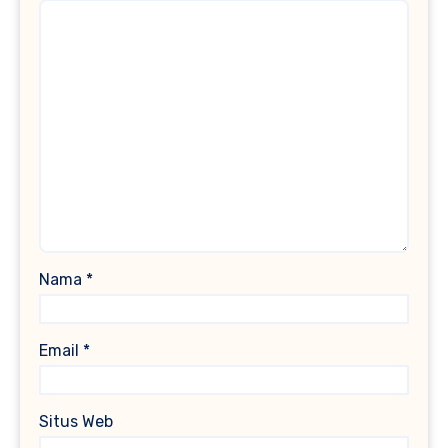
Nama
*
Email
*
Situs Web