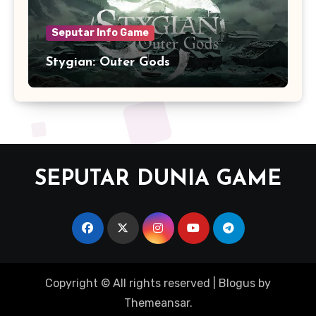
Seputar Info Game
Stygian: Outer Gods
SEPUTAR DUNIA GAME
Copyright © All rights reserved
|
Blogus
by
Themeansar
.