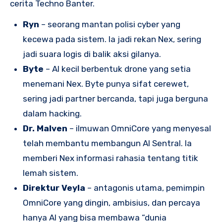
cerita Techno Banter.
Ryn
– seorang mantan polisi cyber yang
kecewa pada sistem. Ia jadi rekan Nex, sering
jadi suara logis di balik aksi gilanya.
Byte
– AI kecil berbentuk drone yang setia
menemani Nex. Byte punya sifat cerewet,
sering jadi partner bercanda, tapi juga berguna
dalam hacking.
Dr. Malven
– ilmuwan OmniCore yang menyesal
telah membantu membangun AI Sentral. Ia
memberi Nex informasi rahasia tentang titik
lemah sistem.
Direktur Veyla
– antagonis utama, pemimpin
OmniCore yang dingin, ambisius, dan percaya
hanya AI yang bisa membawa “dunia