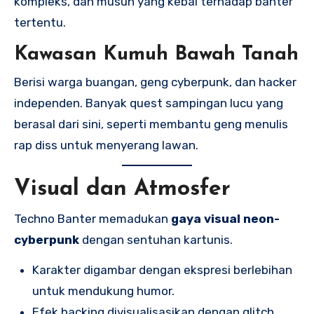
kompleks, dan musuh yang kebal terhadap banter
tertentu.
Kawasan Kumuh Bawah Tanah
Berisi warga buangan, geng cyberpunk, dan hacker
independen. Banyak quest sampingan lucu yang
berasal dari sini, seperti membantu geng menulis
rap diss untuk menyerang lawan.
Visual dan Atmosfer
Techno Banter memadukan
gaya visual neon-
cyberpunk
dengan sentuhan kartunis.
Karakter digambar dengan ekspresi berlebihan
untuk mendukung humor.
Efek hacking divisualisasikan dengan glitch,