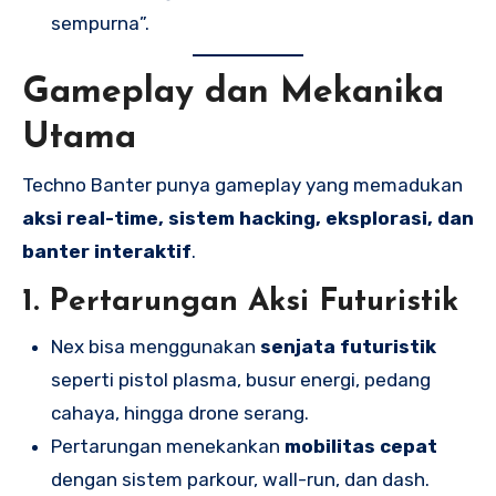
sempurna”.
Gameplay dan Mekanika
Utama
Techno Banter punya gameplay yang memadukan
aksi real-time, sistem hacking, eksplorasi, dan
banter interaktif
.
1. Pertarungan Aksi Futuristik
Nex bisa menggunakan
senjata futuristik
seperti pistol plasma, busur energi, pedang
cahaya, hingga drone serang.
Pertarungan menekankan
mobilitas cepat
dengan sistem parkour, wall-run, dan dash.