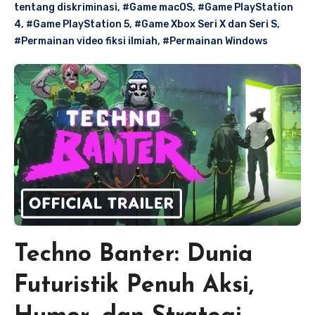
tentang diskriminasi
,
#Game macOS
,
#Game PlayStation
4
,
#Game PlayStation 5
,
#Game Xbox Seri X dan Seri S
,
#Permainan video fiksi ilmiah
,
#Permainan Windows
Techno Banter: Dunia
Futuristik Penuh Aksi,