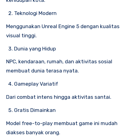
kehidupan kota.
Teknologi Modern
Menggunakan Unreal Engine 5 dengan kualitas
visual tinggi.
Dunia yang Hidup
NPC, kendaraan, rumah, dan aktivitas sosial
membuat dunia terasa nyata.
Gameplay Variatif
Dari combat intens hingga aktivitas santai.
Gratis Dimainkan
Model free-to-play membuat game ini mudah
diakses banyak orang.