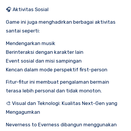
🎧 Aktivitas Sosial
Game ini juga menghadirkan berbagai aktivitas
santai seperti:
Mendengarkan musik
Berinteraksi dengan karakter lain
Event sosial dan misi sampingan
Kencan dalam mode perspektif first-person
Fitur-fitur ini membuat pengalaman bermain
terasa lebih personal dan tidak monoton.
🎨 Visual dan Teknologi: Kualitas Next-Gen yang
Mengagumkan
Neverness to Everness dibangun menggunakan