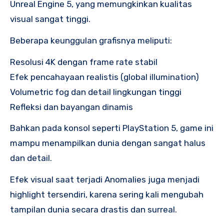
Unreal Engine 5, yang memungkinkan kualitas
visual sangat tinggi.
Beberapa keunggulan grafisnya meliputi:
Resolusi 4K dengan frame rate stabil
Efek pencahayaan realistis (global illumination)
Volumetric fog dan detail lingkungan tinggi
Refleksi dan bayangan dinamis
Bahkan pada konsol seperti PlayStation 5, game ini
mampu menampilkan dunia dengan sangat halus
dan detail.
Efek visual saat terjadi Anomalies juga menjadi
highlight tersendiri, karena sering kali mengubah
tampilan dunia secara drastis dan surreal.