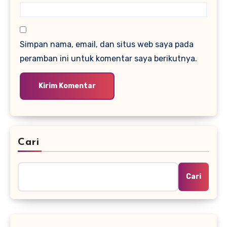
Simpan nama, email, dan situs web saya pada
peramban ini untuk komentar saya berikutnya.
Cari
Cari