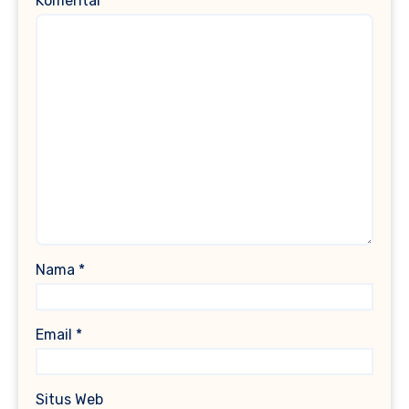
Komentar
*
Nama
*
Email
*
Situs Web