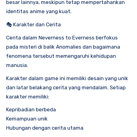
besar lainnya, meskipun tetap mempertahankan
identitas anime yang kuat.
🎭 Karakter dan Cerita
Cerita dalam Neverness to Everness berfokus
pada misteri di balik Anomalies dan bagaimana
fenomena tersebut memengaruhi kehidupan
manusia.
Karakter dalam game ini memiliki desain yang unik
dan latar belakang cerita yang mendalam. Setiap
karakter memiliki:
Kepribadian berbeda
Kemampuan unik
Hubungan dengan cerita utama