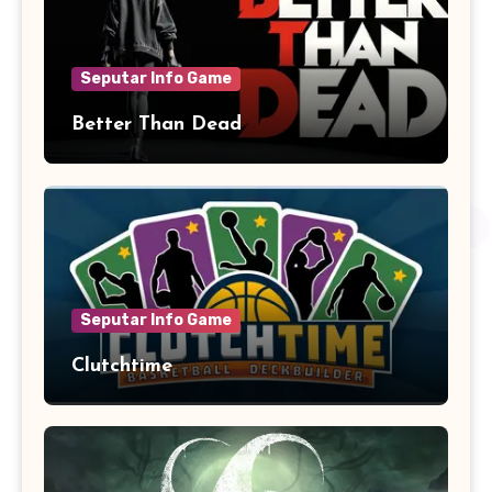
Seputar Info Game
Better Than Dead
Seputar Info Game
Clutchtime