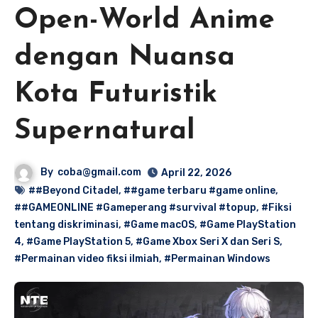
Open-World Anime
dengan Nuansa
Kota Futuristik
Supernatural
By
coba@gmail.com
April 22, 2026
##Beyond Citadel
,
##game terbaru #game online
,
##GAMEONLINE #Gameperang #survival #topup
,
#Fiksi
tentang diskriminasi
,
#Game macOS
,
#Game PlayStation
4
,
#Game PlayStation 5
,
#Game Xbox Seri X dan Seri S
,
#Permainan video fiksi ilmiah
,
#Permainan Windows