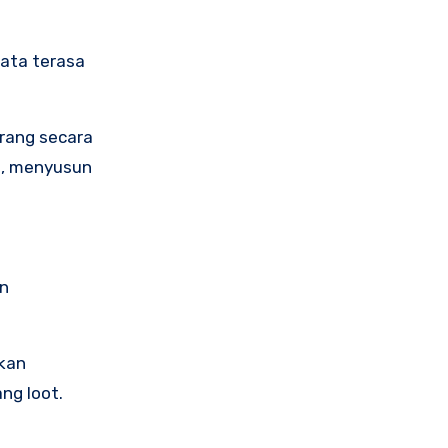
jata terasa
rang secara
an, menyusun
an
ikan
ng loot.