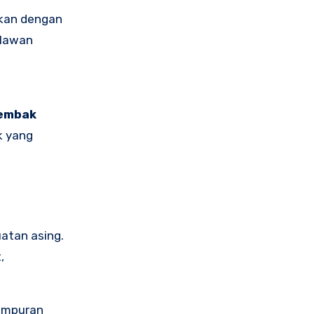
kan dengan
elawan
embak
k yang
atan asing.
,
tempuran