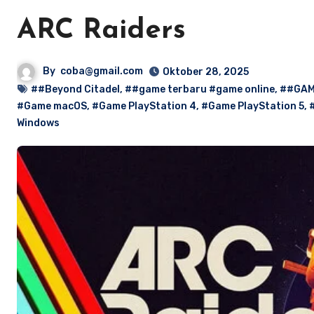
ARC Raiders
By
coba@gmail.com
Oktober 28, 2025
##Beyond Citadel
,
##game terbaru #game online
,
##GAM
#Game macOS
,
#Game PlayStation 4
,
#Game PlayStation 5
,
Windows