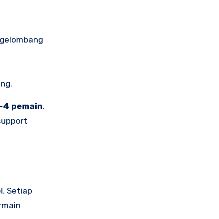
m gelombang
ng.
–4 pemain
.
support
l. Setiap
rmain