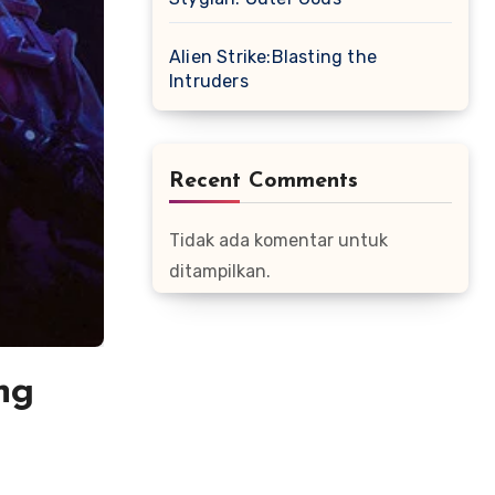
Alien Strike:Blasting the
Intruders
Recent Comments
Tidak ada komentar untuk
ditampilkan.
ng