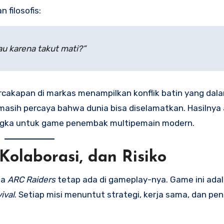
 filosofis:
au karena takut mati?”
ercakapan di markas menampilkan konflik batin yang dal
 masih percaya bahwa dunia bisa diselamatkan. Hasilnya
angka untuk game penembak multipemain modern.
Kolaborasi, dan Risiko
ma
ARC Raiders
tetap ada di gameplay-nya. Game ini ada
ival
. Setiap misi menuntut strategi, kerja sama, dan pe