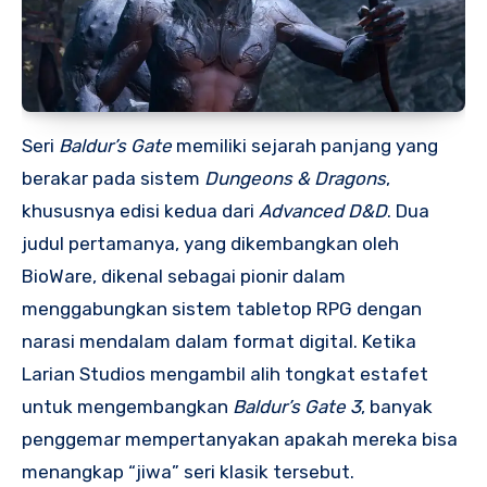
Seri
Baldur’s Gate
memiliki sejarah panjang yang
berakar pada sistem
Dungeons & Dragons
,
khususnya edisi kedua dari
Advanced D&D
. Dua
judul pertamanya, yang dikembangkan oleh
BioWare, dikenal sebagai pionir dalam
menggabungkan sistem tabletop RPG dengan
narasi mendalam dalam format digital. Ketika
Larian Studios mengambil alih tongkat estafet
untuk mengembangkan
Baldur’s Gate 3
, banyak
penggemar mempertanyakan apakah mereka bisa
menangkap “jiwa” seri klasik tersebut.