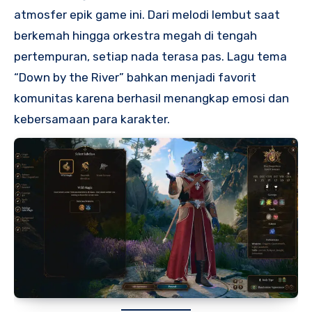
atmosfer epik game ini. Dari melodi lembut saat
berkemah hingga orkestra megah di tengah
pertempuran, setiap nada terasa pas. Lagu tema
“Down by the River” bahkan menjadi favorit
komunitas karena berhasil menangkap emosi dan
kebersamaan para karakter.