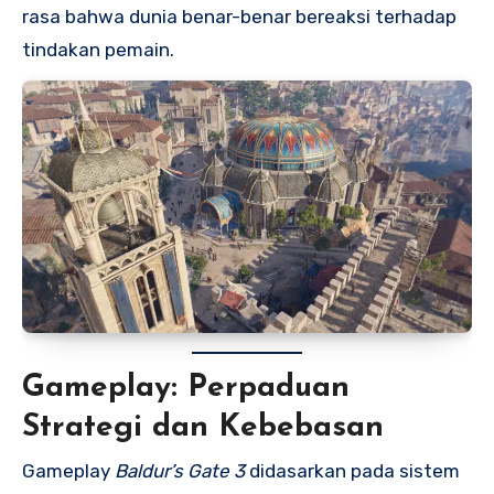
rasa bahwa dunia benar-benar bereaksi terhadap
tindakan pemain.
Gameplay: Perpaduan
Strategi dan Kebebasan
Gameplay
Baldur’s Gate 3
didasarkan pada sistem