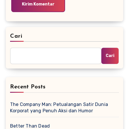
Cari
Cari
Recent Posts
The Company Man: Petualangan Satir Dunia
Korporat yang Penuh Aksi dan Humor
Better Than Dead