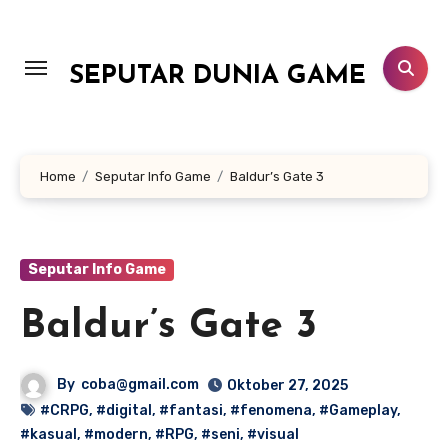
Lewati
ke
konten
SEPUTAR DUNIA GAME
Home
Seputar Info Game
Baldur’s Gate 3
Seputar Info Game
Baldur’s Gate 3
By
coba@gmail.com
Oktober 27, 2025
#CRPG
,
#digital
,
#fantasi
,
#fenomena
,
#Gameplay
,
#kasual
,
#modern
,
#RPG
,
#seni
,
#visual