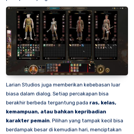
Larian Studios juga memberikan kebebasan luar
biasa dalam dialog. Setiap percakapan bisa
berakhir berbeda tergantung pada
ras, kelas,
kemampuan, atau bahkan kepribadian
karakter pemain
. Pilihan yang tampak kecil bisa
berdampak besar di kemudian hari, menciptakan