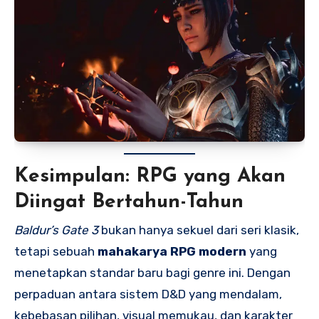
Kesimpulan: RPG yang Akan
Diingat Bertahun-Tahun
Baldur’s Gate 3
bukan hanya sekuel dari seri klasik,
tetapi sebuah
mahakarya RPG modern
yang
menetapkan standar baru bagi genre ini. Dengan
perpaduan antara sistem D&D yang mendalam,
kebebasan pilihan, visual memukau, dan karakter