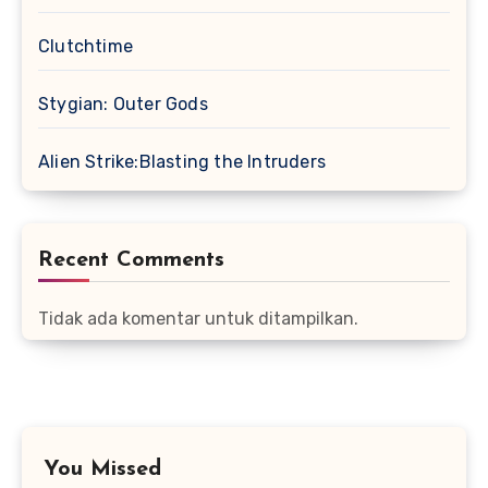
Clutchtime
Stygian: Outer Gods
Alien Strike:Blasting the Intruders
Recent Comments
Tidak ada komentar untuk ditampilkan.
You Missed