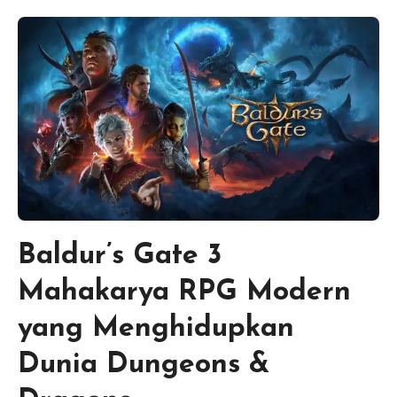
Baldur’s Gate 3
Mahakarya RPG Modern
yang Menghidupkan
Dunia Dungeons &