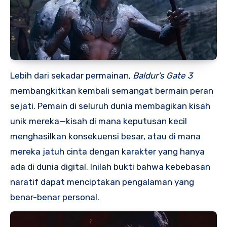
Lebih dari sekadar permainan,
Baldur’s Gate 3
membangkitkan kembali semangat bermain peran
sejati. Pemain di seluruh dunia membagikan kisah
unik mereka—kisah di mana keputusan kecil
menghasilkan konsekuensi besar, atau di mana
mereka jatuh cinta dengan karakter yang hanya
ada di dunia digital. Inilah bukti bahwa kebebasan
naratif dapat menciptakan pengalaman yang
benar-benar personal.