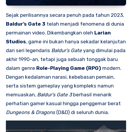
Sejak perilisannya secara penuh pada tahun 2023,
Baldur’s Gate 3
telah menjadi fenomena di dunia
permainan video. Dikembangkan oleh
Larian
Studios
, game ini bukan hanya sekadar kelanjutan
dari seri legendaris
Baldur’s Gate
yang dimulai pada
akhir 1990-an, tetapi juga sebuah tonggak baru
dalam genre
Role-Playing Game (RPG)
modern.
Dengan kedalaman narasi, kebebasan pemain,
serta sistem gameplay yang kompleks namun
memuaskan,
Baldur’s Gate 3
berhasil menarik
perhatian gamer kasual hingga penggemar berat
Dungeons & Dragons
(D&D) di seluruh dunia.